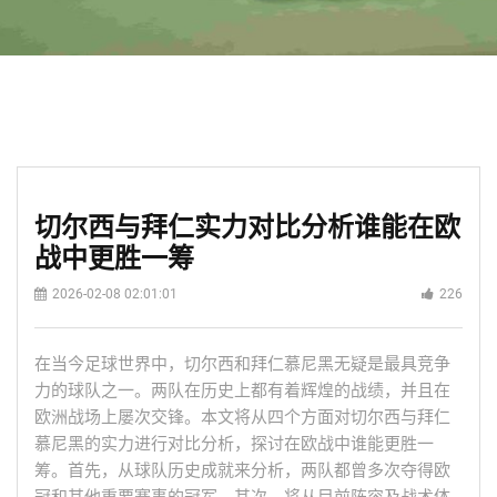
切尔西与拜仁实力对比分析谁能在欧
战中更胜一筹
2026-02-08 02:01:01
226
在当今足球世界中，切尔西和拜仁慕尼黑无疑是最具竞争
力的球队之一。两队在历史上都有着辉煌的战绩，并且在
欧洲战场上屡次交锋。本文将从四个方面对切尔西与拜仁
慕尼黑的实力进行对比分析，探讨在欧战中谁能更胜一
筹。首先，从球队历史成就来分析，两队都曾多次夺得欧