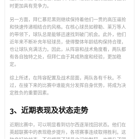
时更加具有竞争力。
另一方面，拜仁慕尼黑则继续保持着他们一贯的高压逼抢
和快速传递相结合的风格。在核心球员如穆勒、莱万等人
的带领下，球队总是能够迅速找到破门机会。此外，他们
近年来不断补充年轻球员，使得整体年龄结构保持合理，
也让球队充满活力。因此，从阵容和战术角度看，两队都
有各自独特之处，但拜仁由于其成熟度和经验，更加稳
定。
综上所述，在阵容配置及战术层面，两队各有千秋。不
过，在接下来的比赛中谁能充分发挥自身优势，将成为决
定胜负的重要因素。
3、近期表现及状态走势
近期比赛中，可以明显看到切尔西逐渐找回状态。他们在
英超联赛中的表现稳步提升，各项赛事连续取得胜利。这