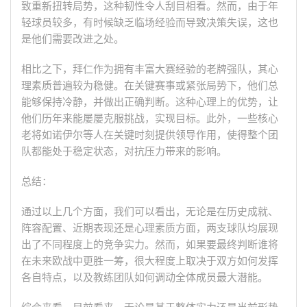
致重新扭转局势，这种韧性令人刮目相看。然而，由于年
轻球员较多，有时候缺乏临场经验而导致决策失误，这也
是他们需要改进之处。
相比之下，拜仁作为拥有丰富大赛经验的老牌强队，其心
理素质普遍较为稳健。在关键赛事或紧张局势下，他们总
能够保持冷静，并做出正确判断。这种心理上的优势，让
他们历年来能屡屡克服挑战，实现目标。此外，一些核心
老将如诺伊尔等人在关键时刻提供领导作用，使得整个团
队都能处于稳定状态，对抗压力带来的影响。
总结：
通过以上几个方面，我们可以看出，无论是在历史成就、
阵容配置、近期表现还是心理素质方面，两支球队均展现
出了不同程度上的竞争实力。然而，如果要最终判断谁将
在未来欧战中更胜一筹，很大程度上取决于双方如何发挥
各自特点，以及教练团队如何调动全体成员最大潜能。