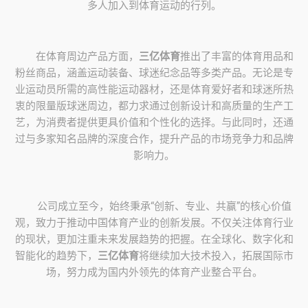
多人加入到体育运动的行列。
在体育周边产品方面，
三亿体育
推出了丰富的体育用品和
粉丝商品，涵盖运动装备、球迷纪念品等多类产品。无论是专
业运动员所需的高性能运动器材，还是体育爱好者和球迷所热
衷的限量版球迷周边，都力求通过创新设计和高质量的生产工
艺，为消费者提供更具价值和个性化的选择。与此同时，还通
过与多家知名品牌的深度合作，提升产品的市场竞争力和品牌
影响力。
公司成立至今，始终秉承“创新、专业、共赢”的核心价值
观，致力于推动中国体育产业的创新发展。不仅关注体育行业
的现状，更加注重未来发展趋势的把握。在全球化、数字化和
智能化的趋势下，
三亿体育
将继续加大技术投入，拓展国际市
场，努力成为国内外领先的体育产业整合平台。