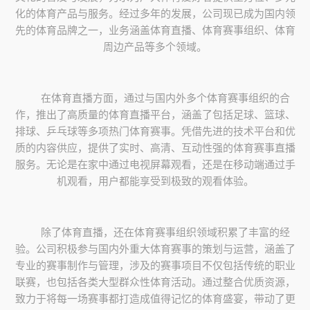
化的体育产品与服务。经过多年的发展，公司现已成为国内领
先的体育品牌之一，业务涵盖体育直播、体育赛事组织、体育
周边产品等多个领域。
在体育直播方面，通过与国内外多个体育赛事组织的合
作，推出了高质量的体育直播平台，涵盖了包括足球、篮球、
排球、乒乓球等多项热门体育赛事。凭借先进的技术平台和优
质的内容供应，提供了实时、高清、互动性强的体育赛事直播
服务。无论是在家中通过电视屏幕观看，还是在移动端通过手
机观看，用户都能享受到极致的观看体验。
除了体育直播，还在体育赛事组织领域积累了丰富的经
验。公司积极参与国内外重大体育赛事的策划与运营，涵盖了
专业的赛事制作与管理，涉及的赛事项目不仅包括传统的职业
联赛，也包括各类大型群众性体育活动。通过整合优质资源，
致力于将每一场赛事都打造成值得记忆的体育盛宴，带动了更